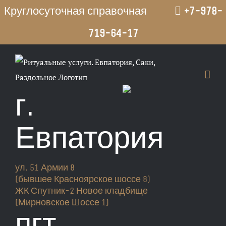
Круглосуточная справочная
+7-978-
719-64-17
Перейти
к
содержимому
г.
Евпатория
ул. 51 Армии 8
(бывшее Красноярское шоссе 8)
ЖК Спутник-2 Новое кладбище
(Мирновское Шоссе 1)
пгт.